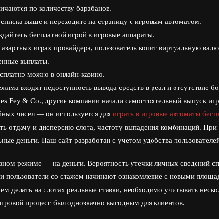
ичаются по количеству барабанов.
 списка выше и переходите на страницу с игровым автоматом.
ждайтесь бесплатной игрой в игровые аппараты.
х азартных играх провайдера, пользователь копит виртуальную вал
енные выплаты.
сплатно можно в онлайн-казино.
жима входят недоступность вывода средств в реал и отсутствие бо
s Fey & Co., другие компании начали самостоятельный выпуск игр
йных чисел — он используется для
играть в игровые автоматы бесп
ь отдачу и дисперсию слота, частоту выпадения комбинаций. При 
ьные деньги. Наш сайт разработан с учетом удобства пользователей
овном режиме — на деньги. Вероятность утечки личных сведений с
 и пользователи со стажем начинают ознакомление с новыми площа
м делать на слотах реальные ставки, необходимо учитывать неско
 игровой процесс был однозначно выгодным для клиентов.