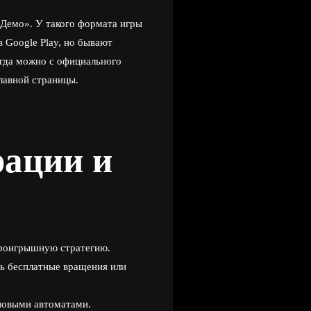
«Демо». У такого формата игры
 Google Play, но бывают
егда можно с официального
главной страницы.
рации и
спроигрышную стратегию.
ть бесплатные вращения или
новыми автоматами.