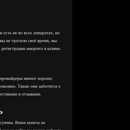
есть не во всех аппаратах, но
вы не тратили своё время, мы
регистрации аккаунта в казино.
е провайдеры имеют хорошо
озможно. Также они заботятся о
истиками и отзывами.
ь
 суммы. Ваши шансы на