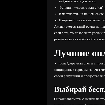
найдется все и для всех.
Функция «удвоить или уйти”,
В частности, на нашем сайте
Например, менять автомат по
Активируется такой раунд при в
если есть, то позволяют увелич
разместили на своём сайте наст
Лучшие он
У провайдера есть слоты с про
защищенные серверы, за счет че
своей репутации и предоставля
Выбирай бесп
Онлайн автоматы с низкой част