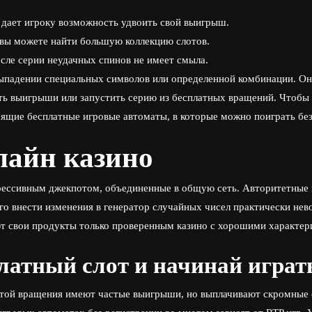
 дает игроку возможность удвоить свой выигрыш.
 вы можете найти большую коллекцию слотов.
сле серии неудачных спинов не имеет смыла.
ыпадении специальных символов или определенной комбинации. Они 
ить выигрыши или запустить серию из бесплатных вращений. Чтобы 
оящие бесплатные игровые автоматы, в которые можно поиграть без 
лайн казино
грессивным джекпотом, объединенные в общую сеть. Авторитетны
го внести изменения в генератор случайных чисел практически нев
ют свои продукты только проверенным казино с хорошими характер
латный слот и начинай играт
отой вращения имеют частые выигрыши, но выплачивают скромные