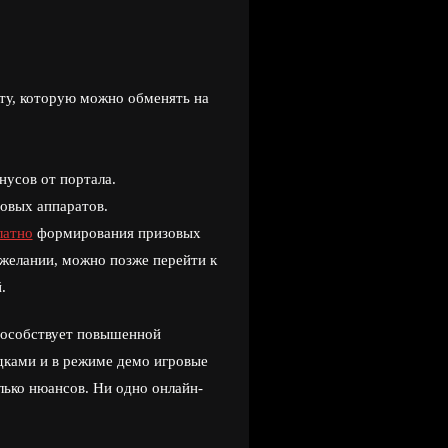
юту, которую можно обменять на
нусов от портала.
овых аппаратов.
латно
формирования призовых
желании, можно позже перейти к
.
пособствует повышенной
дками и в режиме демо игровые
лько нюансов. Ни одно онлайн-