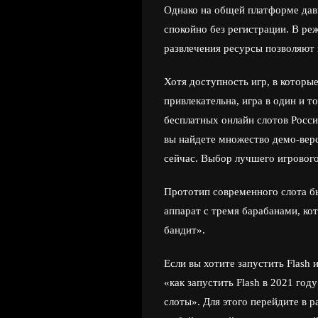
Однако на общей платформе давн
спокойно без регистрации. В ре
развлечения ресурсы позволяют 
Хотя доступность игр, в которы
привлекательна, игра в один и 
бесплатных онлайн слотов Росси
вы найдете множество демо-верс
сейчас. Выбор лучшего игрового
Прототип современного слота бы
аппарат с тремя барабанами, ко
бандит».
Если вы хотите запустить Flash 
«как запустить Flash в 2021 год
слоты». Для этого перейдите в 