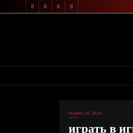
October 29, 2024
играть в и