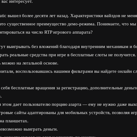
 вас интересует.
tic вышел более десяти лет назад. Характеристики вайлдов не меня
это существенное преимущество демо-режима. Понимаете, что мы и
нтироваться на число RTP игрового аппарата?
гут выигрывать без вложений благодаря внутренним механикам и б
рать реальные средства при игре в бесплатные слоты не получится.
ь можно на легальной основе.
очитали, воспользовавшись нашими фильтрами вы найдете онлайн с
себя бесплатные вращения за регистрацию, дополнительные деньги 
.
и этом дает пользователю порцию азарта — ему не нужно даже выхо
игровые сайты адаптированы для мобильных устройств, позволяя игр
на планшетах.
евозможно выиграть деньги.