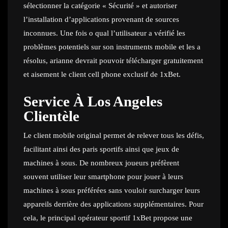
sélectionner la catégorie « Sécurité » et autoriser
l’installation d’applications provenant de sources
inconnues. Une fois o qual l’utilisateur a vérifié les
problèmes potentiels sur son instruments mobile et les a
résolus, arianne devrait pouvoir télécharger gratuitement
et aisement le client cell phone exclusif de 1xBet.
Service À Los Angeles
Clientèle
Le client mobile original permet de relever tous les défis,
facilitant ainsi des paris sportifs ainsi que jeux de
machines à sous. De nombreux joueurs préfèrent
souvent utiliser leur smartphone pour jouer à leurs
machines à sous préférées sans vouloir surcharger leurs
appareils derrière des applications supplémentaires. Pour
cela, le principal opérateur sportif 1xBet propose une