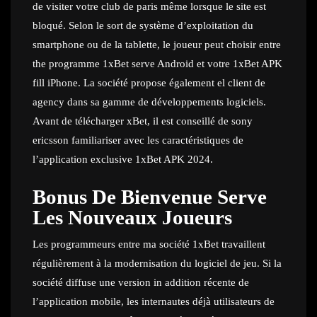
de visiter votre club de paris même lorsque le site est
bloqué. Selon le sort de système d’exploitation du
smartphone ou de la tablette, le joueur peut choisir entre
the programme 1xBet serve Android et votre 1xBet APK
fill iPhone. La société propose également el client de
agency dans sa gamme de développements logiciels.
Avant de télécharger xBet, il est conseillé de sony
ericsson familiariser avec les caractéristiques de
l’application exclusive 1xBet APK 2024.
Bonus De Bienvenue Serve
Les Nouveaux Joueurs
Les programmeurs entre ma société 1xBet travaillent
régulièrement à la modernisation du logiciel de jeu. Si la
société diffuse une version in addition récente de
l’application mobile, les internautes déjà utilisateurs de