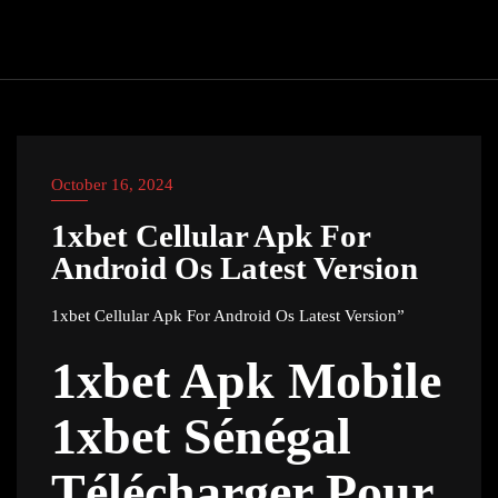
October 16, 2024
1xbet Cellular Apk For
Android Os Latest Version
1xbet Cellular Apk For Android Os Latest Version”
1xbet Apk Mobile
1xbet Sénégal
Télécharger Pour