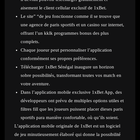
aisement le client cellular exclusif de 1xBet.
Le site” “de jeu fonctionne comme il se trouve que
une agence de paris sportifs et un casino sur internet,
offrant l’un kklk programmes bonus des plus
complets.
Chaque joueur peut personnaliser l’application
conformément ses propres préférences.
Télécharger 1xBet Sénégal inaugure un horizon
sobre possibilités, transformant toutes vos match en
votre aventure.
Dans l’application mobile exclusive 1xBet App, des
développeurs ont prévu de multiples options utiles et
filtres fill que les joueurs puissent placer dieses paris
sportifs para manière confortable, où qu’ils soient.
L’application mobile originale de 1xBet est un logiciel
de jeu minutieusement élaboré qui donne la possibilité