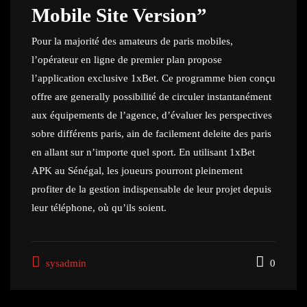
Mobile Site Version”
Pour la majorité des amateurs de paris mobiles,
l’opérateur en ligne de premier plan propose
l’application exclusive 1xBet. Ce programme bien conçu
offre are generally possibilité de circuler instantanément
aux équipements de l’agence, d’évaluer les perspectives
sobre différents paris, ain de facilement deleite des paris
en allant sur n’importe quel sport. En utilisant 1xBet
APK au Sénégal, les joueurs pourront pleinement
profiter de la gestion indispensable de leur projet depuis
leur téléphone, où qu’ils soient.
sysadmin
0