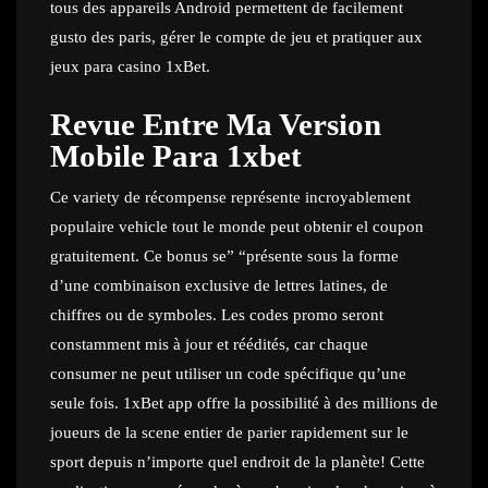
tous des appareils Android permettent de facilement
gusto des paris, gérer le compte de jeu et pratiquer aux
jeux para casino 1xBet.
Revue Entre Ma Version
Mobile Para 1xbet
Ce variety de récompense représente incroyablement
populaire vehicle tout le monde peut obtenir el coupon
gratuitement. Ce bonus se” “présente sous la forme
d’une combinaison exclusive de lettres latines, de
chiffres ou de symboles. Les codes promo seront
constamment mis à jour et réédités, car chaque
consumer ne peut utiliser un code spécifique qu’une
seule fois. 1xBet app offre la possibilité à des millions de
joueurs de la scene entier de parier rapidement sur le
sport depuis n’importe quel endroit de la planète! Cette