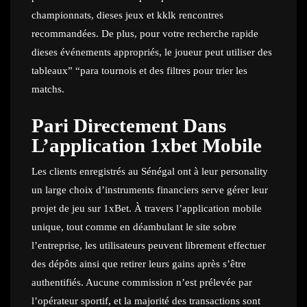
championnats, dieses jeux et kklk rencontres
recommandées. De plus, pour votre recherche rapide
dieses événements appropriés, le joueur peut utiliser des
tableaux” “para tournois et des filtres pour trier les
matchs.
Pari Directement Dans
L’application 1xbet Mobile
Les clients enregistrés au Sénégal ont à leur personality
un large choix d’instruments financiers serve gérer leur
projet de jeu sur 1xBet. À travers l’application mobile
unique, tout comme en déambulant le site sobre
l’entreprise, les utilisateurs peuvent librement effectuer
des dépôts ainsi que retirer leurs gains après s’être
authentifiés. Aucune commission n’est prélevée par
l’opérateur sportif, et la majorité des transactions sont