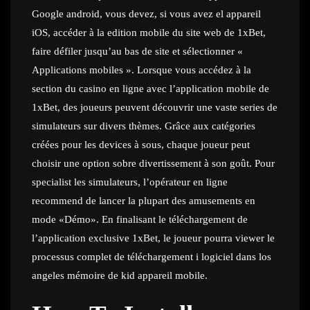
Google android, vous devez, si vous avez el appareil
iOS, accéder à la edition mobile du site web de 1xBet,
faire défiler jusqu’au bas de site et sélectionner «
Applications mobiles ». Lorsque vous accédez à la
section du casino en ligne avec l’application mobile de
1xBet, des joueurs peuvent découvrir une vaste series de
simulateurs sur divers thèmes. Grâce aux catégories
créées pour les devices à sous, chaque joueur peut
choisir une option sobre divertissement à son goût. Pour
specialist les simulateurs, l’opérateur en ligne
recommend de lancer la plupart des amusements en
mode «Démo». En finalisant le téléchargement de
l’application exclusive 1xBet, le joueur pourra viewer le
processus complet de téléchargement i logiciel dans los
angeles mémoire de kid appareil mobile.