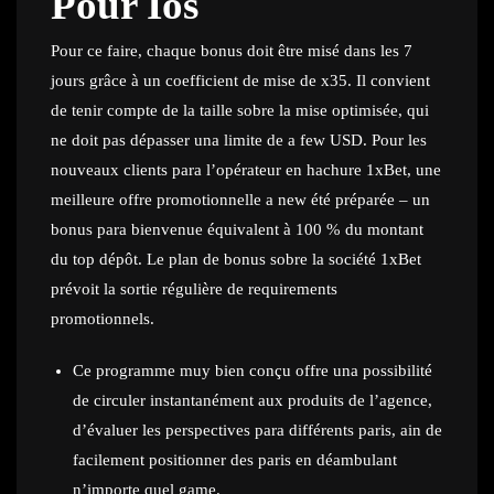
Pour Ios
Pour ce faire, chaque bonus doit être misé dans les 7
jours grâce à un coefficient de mise de x35. Il convient
de tenir compte de la taille sobre la mise optimisée, qui
ne doit pas dépasser una limite de a few USD. Pour les
nouveaux clients para l’opérateur en hachure 1xBet, une
meilleure offre promotionnelle a new été préparée – un
bonus para bienvenue équivalent à 100 % du montant
du top dépôt. Le plan de bonus sobre la société 1xBet
prévoit la sortie régulière de requirements
promotionnels.
Ce programme muy bien conçu offre una possibilité
de circuler instantanément aux produits de l’agence,
d’évaluer les perspectives para différents paris, ain de
facilement positionner des paris en déambulant
n’importe quel game.