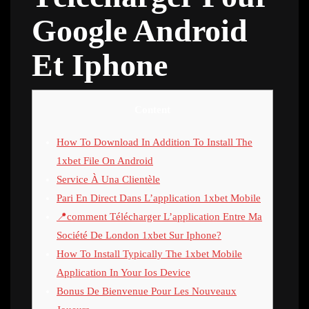
Google Android
Et Iphone
Content
How To Download In Addition To Install The
1xbet File On Android
Service À Una Clientèle
Pari En Direct Dans L’application 1xbet Mobile
📍comment Télécharger L’application Entre Ma
Société De London 1xbet Sur Iphone?
How To Install Typically The 1xbet Mobile
Application In Your Ios Device
Bonus De Bienvenue Pour Les Nouveaux