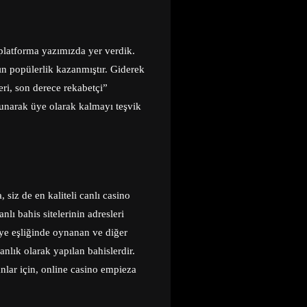
 platforma yazımızda yer verdik.
n popülerlik kazanmıştır. Giderek
eri, son derece rekabetçi”
unarak üye olarak kalmayı teşvik
siz de en kaliteli canlı casino
lı bahis sitelerinin adresleri
iye eşliğinde oynanan ve diğer
nlık olarak yapılan bahislerdir.
nlar için, online casino empieza