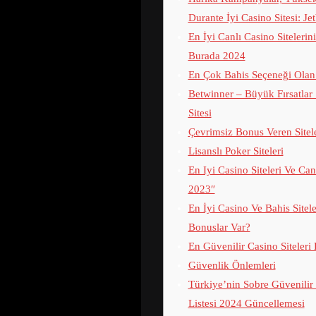
Durante İyi Casino Sitesi: Je
En İyi Canlı Casino Sitelerin
Burada 2024
En Çok Bahis Seçeneği Olan 
Betwinner – Büyük Fırsatlar
Sitesi
Çevrimsiz Bonus Veren Sitele
Lisanslı Poker Siteleri
En Iyi Casino Siteleri Ve Canl
2023″
En İyi Casino Ve Bahis Sitel
Bonuslar Var?
En Güvenilir Casino Siteleri 
Güvenlik Önlemleri
Türkiye’nin Sobre Güvenilir 
Listesi 2024 Güncellemesi