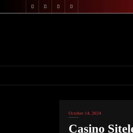
October 14, 2024
Сasino Sitel