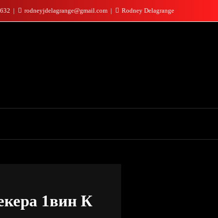
1632
rodneyjdelagrange@gmail.com
Rodney Delagrange
екера 1вин К