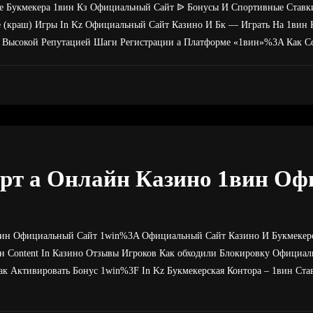
е Букмекера 1вин Кз Официальный Сайт ᐉ Бонусы И Спортивные Ставки 
 (краш) Игры In Kz Официальный Сайт Казино И Бк — Играть На 1вин К
С Высокой Репутацией Шаги Регистрации а Платформе «1вин»%3A Как Со
рт а Онлайн Казино 1вин О
1вин Официальный Сайт 1win%3A Официальный Сайт Казино И Букмеке
н Content In Казино Отзывы Игроков Как обходили Блокировку Официал
ак Активировать Бонус 1win%3F In Kz Букмекерская Контора – 1вин Ста