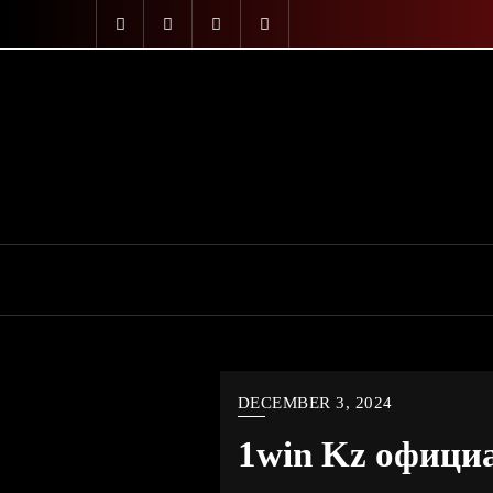
DECEMBER 3, 2024
1win Kz офици