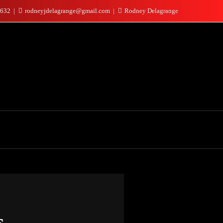
1632
rodneyjdelagrange@gmail.com
Rodney Delagrange
s