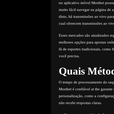
no aplicativo móvel Mostbet possu
muito fácil navegar na página de a
disto, há transmissões ao vivo par
cual oferecem transmissões ao vivo
Esses mercados são atualizados re
melhores opções para apostas onli
fã de esportes tradicionais, como 
você precisa.
Quais Métod
O tempo de processamento do saque
Mostbet é confiável at the garante
personalização, como a configuraçã
não recebi respostas claras.