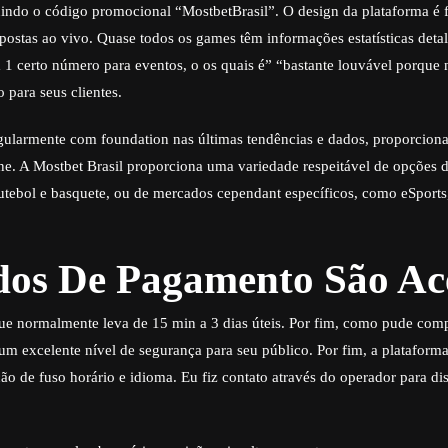
indo o código promocional “MostbetBrasil”. O design da plataforma é fe
postas ao vivo. Quase todos os games têm informações estatísticas deta
a 1 certo número para eventos, o os quais é” “bastante louvável porque 
 para seus clientes.
gularmente com foundation nas últimas tendências e dados, proporcion
ne. A Mostbet Brasil proporciona uma variedade respeitável de opções d
futebol e basquete, ou de mercados cependant específicos, como eSports
os De Pagamento São Ac
 normalmente leva de 15 min a 3 dias úteis. Por fim, como pude compr
 um excelente nível de segurança para seu público. Por fim, a plataform
o de fuso horário e idioma. Eu fiz contato através do operador para di