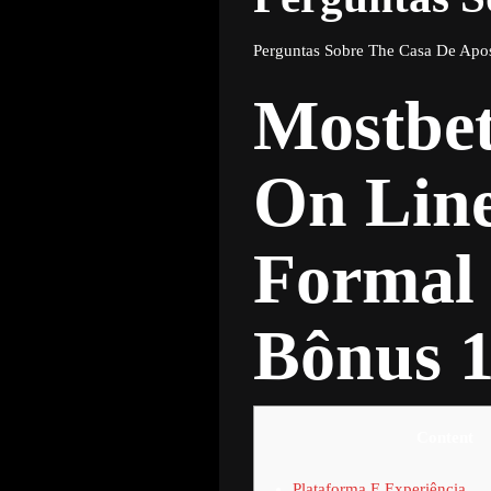
Perguntas Sobre The Casa De Apo
Mostbet
On Line
Formal 
Bônus 1
Content
Plataforma E Experiência