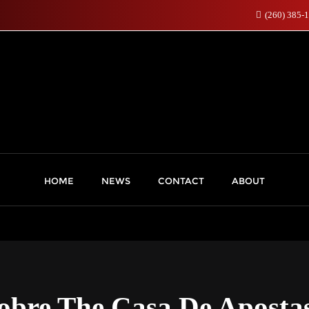
(260) 385-
HOME
NEWS
CONTACT
ABOUT
obre The Casa De Aposta