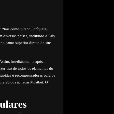
 “tais como futebol, críquete,
 diversos países, incluindo o País
o canto superior direito do site
. Assim, imediatamente após a
azer uso de todos os elementos do
 rápidas e recompensadoras para os
s oferecidos achacar Mostbet. O
ulares