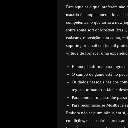
Para aqueles o qual preferem não b
usuário é completamente focada si
competentes, o que torna a new jog
sobre some sort of Mostbet Brasil,
cadastro, reposição para conta, re
suporte por email em [email protec
virtude de fornecer uma experiênci
É uma plataforma para jogos que
O campo de game está no peculi
Os dados pessoais básicos como
registo, tornando-o fácil e des
Para conocer o passo the passo
Para reconhecer se Mostbet é se
Embora não seja um bônus em si, é
condições, e os usuários precisam 