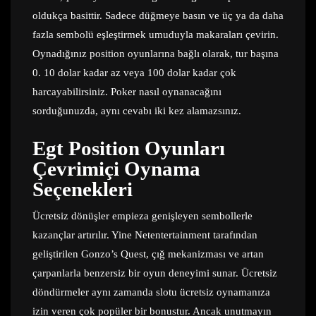
oldukça basittir. Sadece düğmeye basın ve üç ya da daha
fazla sembolü eşleştirmek umuduyla makaraları çevirin.
Oynadığınız position oyunlarına bağlı olarak, tur başına
0. 10 dolar kadar az veya 100 dolar kadar çok
harcayabilirsiniz. Poker nasıl oynanacağını
sorduğunuzda, aynı cevabı iki kez alamazsınız.
Egt Position Oyunları
Çevrimiçi Oynama
Seçenekleri
Ücretsiz dönüşler empieza genişleyen sembollerle
kazançlar artırılır. Yine Netentertainment tarafından
geliştirilen Gonzo’s Quest, çığ mekanizması ve artan
çarpanlarla benzersiz bir oyun deneyimi sunar. Ücretsiz
döndürmeler aynı zamanda slotu ücretsiz oynamanıza
izin veren çok popüler bir bonustur. Ancak unutmayın