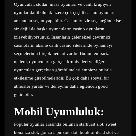
Oyuncular, slotlar, masa oyunları ve canlı krupiyeli
oyunlar dahil olmak üzere çok çeşitli casino oyunları
arasından seçim yapabilir. Casino tv izle seçeneğinde ise
siz değil de başka oyuncuların casino oyunlarını
izleyebiliyorsunuz. İnsanların geleneksel çevrimiçi
casinoların aksine canlı casino sitelerinde oynamayı
seçmelerinin birçok nedeni vardır. Bunun en bariz
nedeni, oyuncuların gerçek krupiyeleri ve diğer
oyuncuları gerçekten görebilmeleri empieza onlarla
etkileşime girebilmeleridir. Bu çok daha sosyal bir
atmosfer yaratır ve deneyimi daha eğlenceli good
getirebilir.
Mobil Uyumluluk:
Popüler oyunlar arasında bulunan starburst slot, sweet
bonanza slot, gonzo’s pursuit slot, book of dead slot ve