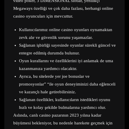
video poker, 3 DIMENSIONAL slotlar, yenilikçi
Megaways özelliği ve çok daha fazlası, herhangi online
casino oyuncuları için mevcuttur.
Kullanıcılarımız online casino oyunları oynamaktan
zevk alır ve güvenlik sorunu yaşamazlar.
Sağlanan işbirliği sayesinde oyunlar sürekli güncel ve
entegre edilmiş durumda bulunur.
Oyun kurallarını ve özelliklerini iyi anlamak de uma
kazanmanıza yardımcı olacaktır.
Ayrıca, bu sitelerde yer joe bonuslar ve
promosyonlar” “ile oyun deneyiminizi daha eğlenceli
ve kazançlı hale getirebilirsiniz.
Sağlanan özellikler, kullanıcıların istedikleri oyunu
hızlı ve kolay şekilde bulmalarına yardımcı olur.
Aslında, canlı casino pazarının 2023 yılına kadar
büyümesi bekleniyor, bu nedenle harekete geçmek için