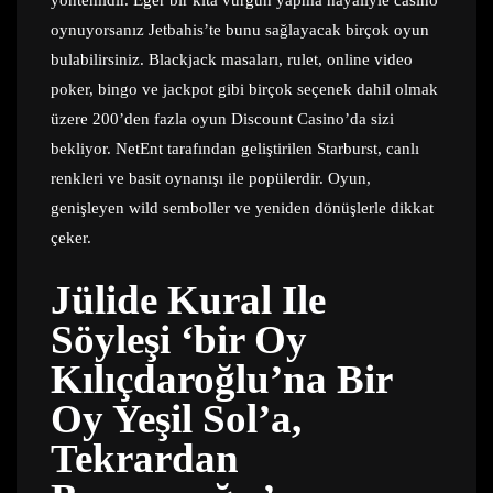
yöntemidir. Eğer bir kita vurgun yapma hayaliyle casino
oynuyorsanız Jetbahis’te bunu sağlayacak birçok oyun
bulabilirsiniz. Blackjack masaları, rulet, online video
poker, bingo ve jackpot gibi birçok seçenek dahil olmak
üzere 200’den fazla oyun Discount Casino’da sizi
bekliyor. NetEnt tarafından geliştirilen Starburst, canlı
renkleri ve basit oynanışı ile popülerdir. Oyun,
genişleyen wild semboller ve yeniden dönüşlerle dikkat
çeker.
Jülide Kural Ile
Söyleşi ‘bir Oy
Kılıçdaroğlu’na Bir
Oy Yeşil Sol’a,
Tekrardan