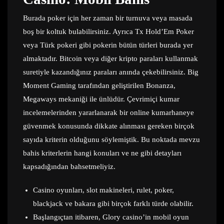
Burada poker için her zaman bir turnuva veya masada
boş bir koltuk bulabilirsiniz. Ayrıca Tx Hold’Em Poker
veya Türk pokeri gibi pokerin bütün türleri burada yer
almaktadır. Bitcoin veya diğer kripto paraları kullanmak
suretiyle kazandığınız paraları anında çekebilirsiniz. Big
Moment Gaming tarafından geliştirilen Bonanza,
Megaways mekaniği ile ünlüdür. Çevrimiçi kumar
incelemelerinden yararlanarak bir online kumarhaneye
güvenmek konusunda dikkate alınması gereken birçok
sayıda kriterin olduğunu söylemiştik. Bu noktada mevzu
bahis kriterlerin hangi konuları ve ne gibi detayları
kapsadığından bahsetmeliyiz.
Casino oyunları, slot makineleri, rulet, poker,
blackjack ve bakara gibi birçok farklı türde olabilir.
Başlangıçtan itibaren, Glory casino’in mobil oyun