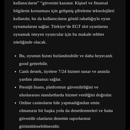
kullanıcıların” “güvenini kazanır. Kişisel ve finansal
bilgilerin korunması için gelişmiş şifreleme teknolojileri
kullanılır, bu da kullanıcıların gönül rahatlığıyla oyun
oynamalarını sağlar. Türkiye’de EGT slot oyunlarını
oynamak isteyen oyuncular için bu makale rehber
niteliğinde olacak.
Bu, oyunun hızını hızlandırabilir ve daha heyecanlı
good getirebilir.
Canlı destek, üyelere 7/24 hizmet sunar ve anında
yardım almanızı sağlar.
Prestijli lisans, platformun güvenilirliğini ve
uluslararası standartlarda hizmet verdiğini doğrular.
Online casinoların hile yapmadığından emin
olmanızın bir başka yolu da denetlenmeleri ve hatta
güvenilir olanların denetim raporlarının
görüntülenebilmesidir.