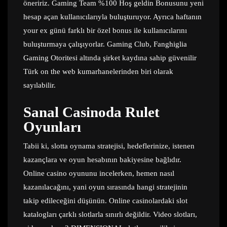
öneririz. Gaming Team %100 Hoş geldin Bonusunu yeni
hesap açan kullanıcılarıyla buluşturuyor. Ayrıca haftanın
your ex günü farklı bir özel bonus ile kullanıcılarını
buluşturmaya çalışıyorlar. Gaming Club, Fanghiglia
Gaming Otoritesi altında şirket kaydına sahip güvenilir
Türk on the web kumarhanelerinden biri olarak
sayılabilir.
Sanal Casinoda Rulet
Oyunları
Tabii ki, slotta oynama stratejisi, hedeflerinize, istenen
kazançlara ve oyun hesabının bakiyesine bağlıdır.
Online casino oyununu incelerken, hemen nasıl
kazanılacağını, yani oyun sırasında hangi stratejinin
takip edileceğini düşünün. Online casinolardaki slot
katalogları çarklı slotlarla sınırlı değildir. Video slotları,