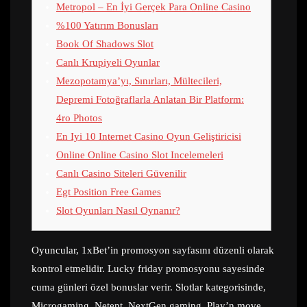
Metropol – En İyi Gerçek Para Online Casino
%100 Yatırım Bonusları
Book Of Shadows Slot
Canlı Krupiyeli Oyunlar
Mezopotamya’yı, Sınırları, Mültecileri,
Depremi Fotoğraflarla Anlatan Bir Platform:
4ro Photos
En Iyi 10 Internet Casino Oyun Geliştiricisi
Online Online Casino Slot Incelemeleri
Canlı Casino Siteleri Güvenilir
Egt Position Free Games
Slot Oyunları Nasıl Oynanır?
Oyuncular, 1xBet’in promosyon sayfasını düzenli olarak
kontrol etmelidir. Lucky friday promosyonu sayesinde
cuma günleri özel bonuslar verir. Slotlar kategorisinde,
Microgaming, Netent, NextGen gaming, Play’n move,