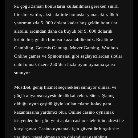
ki, çoğu zaman bonusların kullanılması gereken sınırlı
bir süre vardır, aksi takdirde bonuslar yanacaktır. İlk 5
yatırımınızda 5. 000 dolara kadar hoş geldin bonusları
alabilir, ardından daha da büyük bir 9. 000 dolarlık
kripto hoş geldin bonusu kazanabilirsiniz. Realtime
Gambling, Genesis Gaming, Mover Gaming, Woohoo
Online games ve Spinomenal gibi sağlayıcılardan slotlar
dahil olmak üzere 250’den fazla oyun oynama şansı
sunuyor.
MostBet, geniş hizmet seçenekleri sunuyor olması ve
güçlü altyapısı sayesinde dikkat çeker. Site sağlamış
olduğu oyun çeşitliliğiyle kullanıcıların kolay para
kazanmasına yardımcı olur. Online casino oynamak
isteyenler, her gün yeni açılan casino sitelerinin adresi ile
karşılaşıyor. Casino oynamak için güvenilir birçok site
var iken, yasal olmayan ve dolandırıcı gambling