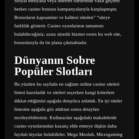
Sosyal medyada veya internet sitelerinde vakit geçiren
herkes casino bonusu kampanyalarıyla karşılaşmıştır.
Bonusların kapsamları ve kalitesi siteden” “siteye
farklılık gösterir. Casino oyunlarının tamamını
bulabileceğiniz, uzun süredir hizmet veren bu web site,
bonuslarıyla da ön plana çıkmaktadır.
Dünyanın Sobre
Popüler Slotları
Bu yüzden bu sayfada en sağlam online casino siteleri
listesi hazırladık ve siteleri seçerken hangi kriterlere
dikkat ettiğimizi aşağıda detaylıca anlattık. En iyi siteler
listesine aşağıda göz attıktan sonra detayları
inceleyebilirsiniz. Kullanıcılar aşağıdaki makalelerde
casino oyunlarından kazanç elde etmeye ilişkin daha
faydalı tüyolar bulabilirler. Mega Moolah, Microgaming