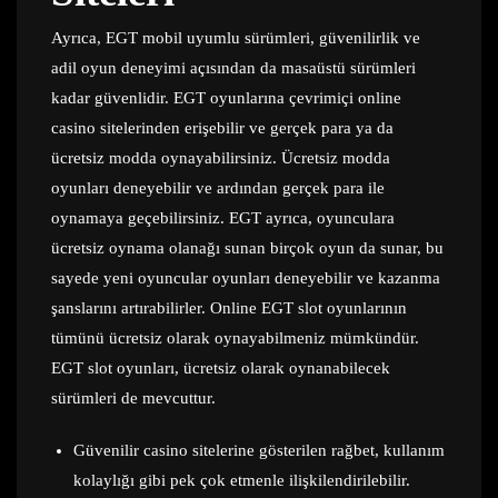
Ayrıca, EGT mobil uyumlu sürümleri, güvenilirlik ve
adil oyun deneyimi açısından da masaüstü sürümleri
kadar güvenlidir. EGT oyunlarına çevrimiçi online
casino sitelerinden erişebilir ve gerçek para ya da
ücretsiz modda oynayabilirsiniz. Ücretsiz modda
oyunları deneyebilir ve ardından gerçek para ile
oynamaya geçebilirsiniz. EGT ayrıca, oyunculara
ücretsiz oynama olanağı sunan birçok oyun da sunar, bu
sayede yeni oyuncular oyunları deneyebilir ve kazanma
şanslarını artırabilirler. Online EGT slot oyunlarının
tümünü ücretsiz olarak oynayabilmeniz mümkündür.
EGT slot oyunları, ücretsiz olarak oynanabilecek
sürümleri de mevcuttur.
Güvenilir casino sitelerine gösterilen rağbet, kullanım
kolaylığı gibi pek çok etmenle ilişkilendirilebilir.