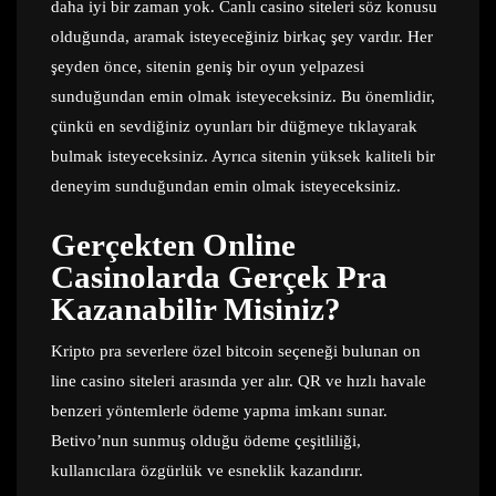
daha iyi bir zaman yok. Canlı casino siteleri söz konusu
olduğunda, aramak isteyeceğiniz birkaç şey vardır. Her
şeyden önce, sitenin geniş bir oyun yelpazesi
sunduğundan emin olmak isteyeceksiniz. Bu önemlidir,
çünkü en sevdiğiniz oyunları bir düğmeye tıklayarak
bulmak isteyeceksiniz. Ayrıca sitenin yüksek kaliteli bir
deneyim sunduğundan emin olmak isteyeceksiniz.
Gerçekten Online
Casinolarda Gerçek Pra
Kazanabilir Misiniz?
Kripto pra severlere özel bitcoin seçeneği bulunan on
line casino siteleri arasında yer alır. QR ve hızlı havale
benzeri yöntemlerle ödeme yapma imkanı sunar.
Betivo’nun sunmuş olduğu ödeme çeşitliliği,
kullanıcılara özgürlük ve esneklik kazandırır.