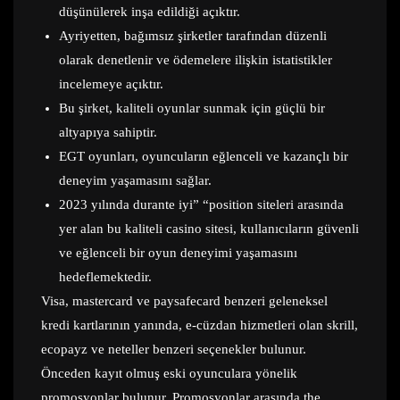
düşünülerek inşa edildiği açıktır.
Ayriyetten, bağımsız şirketler tarafından düzenli
olarak denetlenir ve ödemelere ilişkin istatistikler
incelemeye açıktır.
Bu şirket, kaliteli oyunlar sunmak için güçlü bir
altyapıya sahiptir.
EGT oyunları, oyuncuların eğlenceli ve kazançlı bir
deneyim yaşamasını sağlar.
2023 yılında durante iyi” “position siteleri arasında
yer alan bu kaliteli casino sitesi, kullanıcıların güvenli
ve eğlenceli bir oyun deneyimi yaşamasını
hedeflemektedir.
Visa, mastercard ve paysafecard benzeri geleneksel
kredi kartlarının yanında, e-cüzdan hizmetleri olan skrill,
ecopayz ve neteller benzeri seçenekler bulunur.
Önceden kayıt olmuş eski oyunculara yönelik
promosyonlar bulunur. Promosyonlar arasında the