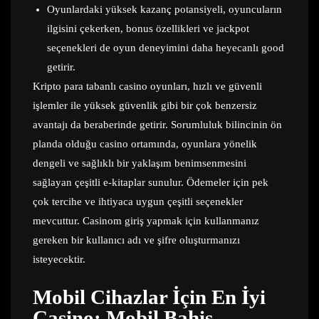
Oyunlardaki yüksek kazanç potansiyeli, oyuncuların
ilgisini çekerken, bonus özellikleri ve jackpot
seçenekleri de oyun deneyimini daha heyecanlı good
getirir.
Kripto para tabanlı casino oyunları, hızlı ve güvenli
işlemler ile yüksek güvenlik gibi bir çok benzersiz
avantajı da beraberinde getirir. Sorumluluk bilincinin ön
planda olduğu casino ortamında, oyunlara yönelik
dengeli ve sağlıklı bir yaklaşım benimsenmesini
sağlayan çeşitli e-kitaplar sunulur. Ödemeler için pek
çok tercihe ve ihtiyaca uygun çeşitli seçenekler
mevcuttur. Casinom giriş yapmak için kullanmanız
gereken bir kullanıcı adı ve şifre oluşturmanızı
isteyecektir.
Mobil Cihazlar İçin En İyi
Casino: Mobil Bahis