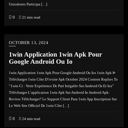
Uniodonto Participa […]
0
21 min read
OCTOBER 13, 2024
1win Application 1win Apk Pour
Google Android Ou Io
1win Application 1win Apk Pour Google Android Ou Ios 1win Apk ᐉ
Télécharger 1win Côte D’ivoire Apk Octobre 2024 Content Replies To
“1win Ci : Votre Expérience De Pari Inégalée Sur Android Os Et Ios”
Télécharger L’application 1win Apk Sur Android In Android Apk:
Review Télécharger? Le Support Client Para 1win App Inscription Sur
Le Web Site Officiel De 1win Côte […]
0
24 min read