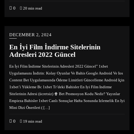
0
20 min read
DECEMBER 2, 2024
En İyi Film İndirme Sitelerinin
Adresleri 2022 Güncel
En İyi Film İndirme Sitelerinin Adresleri 2022 Güncel” 1xbet
Uygulamasını İndirin: Kolay Oyunlar Ve Bahis Google Android Ve Ios
Content Bet Uygulamasında Ödeme Limitleri Güncelleme Android Için
1xbet’i Yükleme Bc 1xbet Tr’deki Bahisler En Iyi Film Indirme
Sitelerinin Adresi (ücretsiz) 🍿 Bet Promosyon Kodu Nedir? Yayınlar
Empieza Bahisler 1xbet Canlı Sonuçlar Hafta Sonunda Izlemelik En Iyi
Mini Dizi Önerileri ( […]
0
19 min read